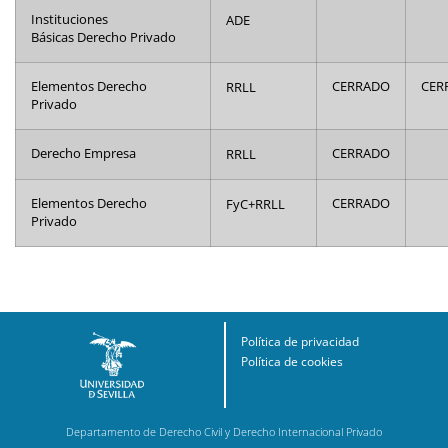
Instituciones
ADE
Básicas Derecho Privado
Elementos Derecho
RRLL
CERRADO
CER
Privado
Derecho Empresa
RRLL
CERRADO
Elementos Derecho
FyC+RRLL
CERRADO
Privado
Política de privacidad
Política de cookies
Departamento de Derecho Civil y Derecho Internacional Privado