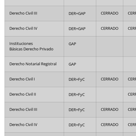
Derecho Civil III
DER+GAP
CERRADO
CER
Derecho Civil IV
DER+GAP
CERRADO
CER
Instituciones
GAP
Básicas Derecho Privado
Derecho Notarial Registral
GAP
Derecho Civil I
DER+FyC
CERRADO
CER
Derecho Civil II
DER+FyC
CER
Derecho Civil III
DER+FyC
CERRADO
CER
Derecho Civil IV
DER+FyC
CERRADO
CER