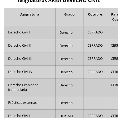
Asignaturas ÁREA DERECHO CIVIL
Asignatura
Grado
Octubre
Parc
Cua
Derecho Civil I
Derecho
CERRADO
Derecho Civil II
Derecho
CERRADO
CER
Derecho Civil III
Derecho
CERRADO
CER
Derecho Civil IV
Derecho
CERRADO
CER
Derecho Propiedad
Derecho
CER
Inmobiliaria
Prácticas externas
Derecho
Derecho Civil I
DER+ADE
CERRADO
CER