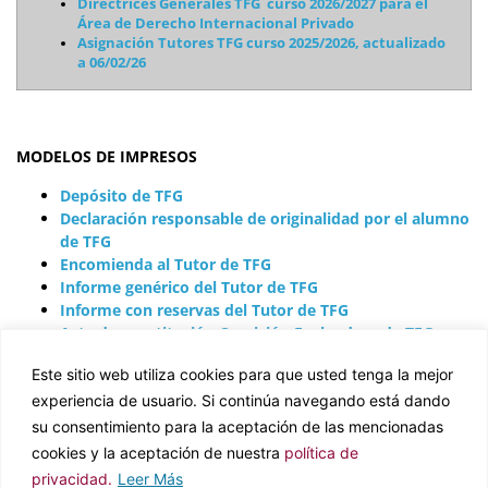
Directrices Generales TFG curso 2026/2027 para el
Área de Derecho Internacional Privado
Asignación Tutores TFG curso 2025/2026, actualizado
a 06/02/26
MODELOS DE IMPRESOS
Depósito de TFG
Declaración responsable de originalidad por el alumno
de TFG
Encomienda al Tutor de TFG
Informe genérico del Tutor de TFG
Informe con reservas del Tutor de TFG
Acta de constitución Comisión Evaluadora de TFG
Acta de calificación de la Comisión Evaluadora de TFG
Este sitio web utiliza cookies para que usted tenga la mejor
experiencia de usuario. Si continúa navegando está dando
Política de privacidad
su consentimiento para la aceptación de las mencionadas
Política de cookies
cookies y la aceptación de nuestra
política de
privacidad.
Leer Más