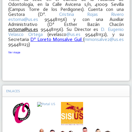
Odontología, en la Calle Avicena s/n, 41009 Sevilla
(Campus Torre de los Perdigones). Cuenta con una
Gestora (Dª.
Cristina Rojas Rivero
estoma@us.es
954481156) y con una Auxiliar
Administrativo (Dª Esther Bazán Chacón
estoma@us.es
954481156). Su Director es
D. Eugenio
Velasco Ortega
(evelasco
@us.es
954481132), y su
Secretaria
Dª Loreto Monsalve Guil
(
mmonsalve2@us.es
954481123)
Ver mapa
ENLACES