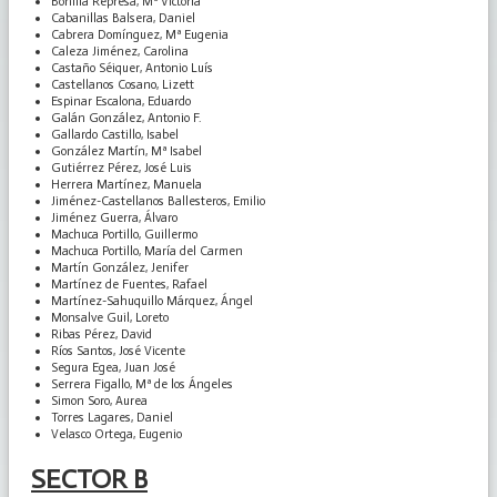
Bonilla Represa, Mª Victoria
Cabanillas Balsera, Daniel
Cabrera Domínguez, Mª Eugenia
Caleza Jiménez, Carolina
Castaño Séiquer, Antonio Luís
Castellanos Cosano, Lizett
Espinar Escalona, Eduardo
Galán González, Antonio F.
Gallardo Castillo, Isabel
González Martín, Mª Isabel
Gutiérrez Pérez, José Luis
Herrera Martínez, Manuela
Jiménez-Castellanos Ballesteros, Emilio
Jiménez Guerra, Álvaro
Machuca Portillo, Guillermo
Machuca Portillo, María del Carmen
Martín González, Jenifer
Martínez de Fuentes, Rafael
Martínez-Sahuquillo Márquez, Ángel
Monsalve Guil, Loreto
Ribas Pérez, David
Ríos Santos, José Vicente
Segura Egea, Juan José
Serrera Figallo, Mª de los Ángeles
Simon Soro, Aurea
Torres Lagares, Daniel
Velasco Ortega, Eugenio
SECTOR B