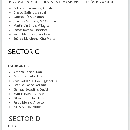
PERSONAL DOCENTE E INVESTIGADOR SIN VINCULACIÓN PERMANENTE
Cabrera Fernández, Alberto
Crespo Gallardo, Isabel
Grueso Díaz, Cristina
Jiménez Sánchez, Mª Carmen
Martín Jiménez, Milagros
Pastor Dorado, Francisco
Sauco Márquez, Juan José
Suárez Marchena, Cira María
SECTOR C
ESTUDIANTES
Arriaza Ramon, Iván
Astolfi Labrador, Luis
Avendaño Becerra, Jorge André
Castillo Florido, Adriana
Gallego Bobadilla, David
Martín Navarro, Javier
Oliva Ferrusola, Elena
Pardo Melero, Alberto
Salas Muñoz, Victoria
SECTOR D
PTGAS