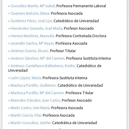
-
González Martín, Mª Isabel
. Profesora Permanente Laboral
-
Guerrero Belizón, Elena.
Profesora Asociada
-
Gutiérrez Pérez, José Luis
. Catedrático de Universidad
-
Hernández Guisado, José María
. Profesor Asociado
-
Herrera Martínez, Manuela.
Profesora Contratada Doctora
-
Jaramillo Santos, Mª Reyes.
Profesora Asociada
-
Jiménez Guerra, Álvaro.
Profesor Titular
-
Jiménez Sánchez, Mª del Carmen
. Profesora Sustituta Interina
-
Jiménez-Castellanos Ballesteros, Emilio.
Catedrático de
Universidad
-
León López, María
. Profesora Sustituta Interina
-
Machuca Portillo, Guillermo.
Catedrático de Universidad
-
Machuca Portillo, Mª del Carmen.
Profesora Titular
-
Mancebo Dávalos, Juan Carlos
. Profesor Asociado
-
Marín Castro, Inés María.
Profesora Asociada
-
Martín García, Pilar.
Profesora Asociada
-
Martín González, Jenifer.
Catedrática de Universidad