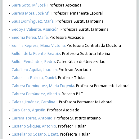
-
Barra Soto, Mª José.
Profesora Asociada
-
Barrera Mora, José Mª.
Profesor Permanente Laboral
-
Baus Domínguez, María
. Profesora Sustituta Interina
-
Bedoya Valiente, Asunció
n. Profesora Sustituta Interina
-
Biedma Perea, María
. Profesora Asociada
-
Bonilla Represa, María Victoria.
Profesora Contratada Doctora
-
Bullón de la Fuente, Beatriz
. Profesora Sustituta Interina
-
Bullón Fernández, Pedro
. Catedrático de Universidad
-
Caballero Aguilar, Joaquín
. Profesor Asociado
-
Cabanillas Balsera, Daniel
. Profesor Titular
-
Cabrera Domínguez, María Eugenia
. Profesora Permanente Laboral
-
Cabrera Fernández, Alberto
. Becario P.I.F
-
Caleza Jiménez, Carolina.
Profesora Permanente Laboral
-
Caro Cano, Agustín
. Profesor Asociado
-
Carrera Torres, Antonio
. Profesor Sustituto Interino
-
Castaño Séiquer, Antonio
. Profesor Titular
-
Castellanos Cosano, Lizett.
Profesora Titular