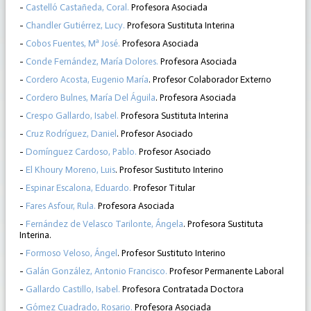
-
Castelló Castañeda, Coral.
Profesora Asociada
-
Chandler Gutiérrez, Lucy.
Profesora Sustituta Interina
-
Cobos Fuentes, Mª José.
Profesora Asociada
-
Conde Fernández, María Dolores.
Profesora Asociada
-
Cordero Acosta, Eugenio María
. Profesor Colaborador Externo
-
Cordero Bulnes, María Del Águila
. Profesora Asociada
-
Crespo Gallardo, Isabel.
Profesora Sustituta Interina
-
Cruz Rodríguez, Daniel
. Profesor Asociado
-
Domínguez Cardoso, Pablo.
Profesor Asociado
-
El Khoury Moreno, Luis
. Profesor Sustituto Interino
-
Espinar Escalona, Eduardo.
Profesor Titular
-
Fares Asfour, Rula.
Profesora Asociada
-
Fernández de Velasco Tarilonte, Ángela
. Profesora Sustituta
Interina.
-
Formoso Veloso, Ángel
. Profesor Sustituto Interino
-
Galán González, Antonio Francisco.
Profesor Permanente Laboral
-
Gallardo Castillo, Isabel.
Profesora Contratada Doctora
-
Gómez Cuadrado, Rosario.
Profesora Asociada