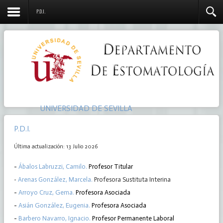
P.D.I.
UNIVERSIDAD DE SEVILLA
P.D.I.
Última actualización: 13 Julio 2026
-
Ábalos Labruzzi, Camilo.
Profesor Titular
-
Arenas González, Marcela.
Profesora Sustituta Interina
-
Arroyo Cruz, Gema.
Profesora Asociada
-
Asián González, Eugenia.
Profesora Asociada
-
Barbero Navarro, Ignacio.
Profesor Permanente Laboral