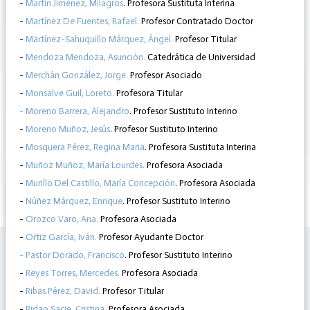
-
Martín Jiménez, Milagros
. Profesora Sustituta Interina
-
Martínez De Fuentes, Rafael.
Profesor Contratado Doctor
-
Martínez-Sahuquillo Márquez, Ángel.
Profesor Titular
-
Mendoza Mendoza, Asunción.
Catedrática de Universidad
-
Merchán González, Jorge.
Profesor Asociado
-
Monsalve Guil, Loreto.
Profesora Titular
- Moreno Barrera, Alejandro
. Profesor Sustituto Interino
-
Moreno Muñoz, Jesús
. Profesor Sustituto Interino
-
Mosquera Pérez, Regina Maria
. Profesora Sustituta Interina
-
Muñoz Muñoz, María Lourdes.
Profesora Asociada
-
Murillo Del Castillo, María Concepción
. Profesora Asociada
-
Núñez Márquez, Enrique
. Profesor Sustituto Interino
-
Orozco Varo, Ana.
Profesora Asociada
-
Ortiz García, Iván.
Profesor Ayudante Doctor
- Pastor Dorado, Francisco
. Profesor Sustituto Interino
-
Reyes Torres, Mercedes.
Profesora Asociada
-
Ribas Pérez, David.
Profesor Titular
-
Ridao Sacie, Cristina.
Profesora Asociada