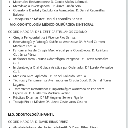
Materiales Restauradores: D. Camilo Ábalos Labruzzi.
Metodología Investigadora: Dª. Áurea Simón Soro.
Operatoria Dental y Endodoncia Avanzadas: D. Daniel Cabanillas
Balsera.
Trabajo Fin de Máster: Daniel Cabanillas Balsera
M.O.
ODONTOLOGÍA MÉDICO-QUIRÚRGICA E INTEGRAL
COORDINADORA: Dª. LIZETT CASTELLANOS COSANO
Cirugía Periodontal: José Vicente Ríos Santos.
Estomatología y Patología Sistémica Avanzada: Dª. Mª del Carmen
Machuca Portillo.
Fundamentos de Cirugía Maxilofacial para Odontólogos: D. José Luis
Gutiérrez Pérez.
Implantes como Recurso Odontológico Integrado: Dª. Loreto Monsalve
Guil.
Implantología Oral Guiada Asistida por Ordenador: Dª. Loreto Monsalve
Guil.
Medicina Bucal Aplicada: Dª. Isabel Gallardo Castillo.
Técnicas y Fundamentos Avanzados en Cirugía Bucal: D. Daniel Torres
Lagares.
Tratamiento Restaurador e Implantológico Avanzado en Pacientes
Especiales: D. Guillermo Machuca Portillo.
Prácticas Externas: Dª. Mª Ángeles Serrera Figallo
Trabajo Fin de Máster: Dª. Lizett Castellanos Cosano
M.O. ODONTOLOGÍA INFANTIL
COORDINADORA: D. DAVID RIBAS PÉREZ
Abordaje Integral del Paciente Infantil: D. David Ribas Pérez.