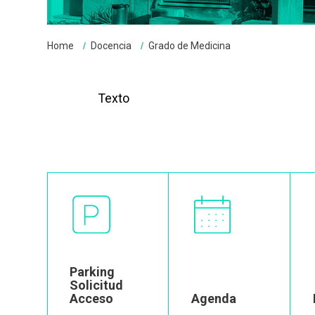
Breadcrumbs
You
Home
Docencia
Grado de Medicina
are
here:
Texto
Image
Image
Parking
Solicitud
Acceso
Agenda