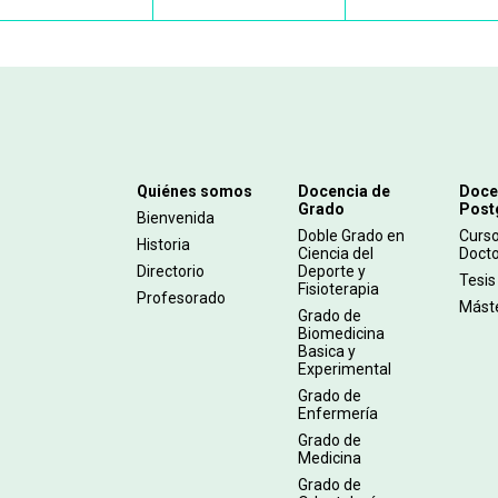
Navegación
Quiénes somos
Docencia de
Doce
Grado
Post
principal
Bienvenida
Doble Grado en
Curs
Historia
Ciencia del
Doct
Directorio
Deporte y
Tesis
Fisioterapia
Profesorado
Mást
Grado de
Biomedicina
Basica y
Experimental
Grado de
Enfermería
Grado de
Medicina
Grado de