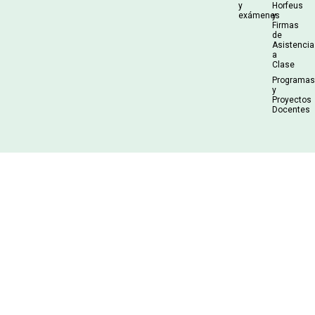
y
Horfeus
exámenes
y
Firmas
de
Asistencia
a
Clase
Programa
y
Proyectos
Docentes