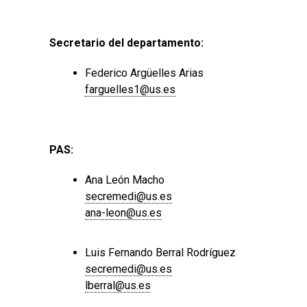
Secretario del departamento:
Federico Argüelles Arias
farguelles1@us.es
PAS:
Ana León Macho
secremedi@us.es
ana-leon@us.es
Luis Fernando Berral Rodríguez
secremedi@us.es
lberral@us.es