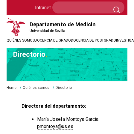
Formulario
Search
Intranet
Intranet
de
búsqueda
QUIÉNES SOMOS
DOCENCIA DE GRADO
DOCENCIA DE POSTGRADO
INVESTIG
Directorio
Breadcrumbs
You
Home
Quiénes somos
Directorio
are
here:
Directora del departamento:
María Josefa Montoya García
pmontoya@us.es