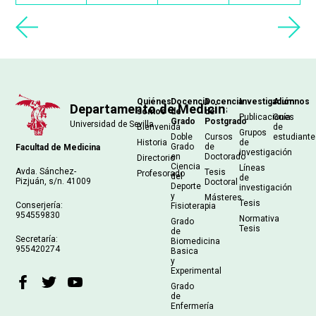
Navegación
Quiénes
Docencia
Docencia
Investigación
Alumnos
somos
de
de
principal
Publicaciones
Guía
Grado
Postgrado
Bienvenida
de
Grupos
Doble
Cursos
estudiant
Historia
de
Grado
de
Facultad de Medicina
investigación
en
Doctorado
Directorio
Ciencia
Líneas
Avda. Sánchez-
Tesis
Profesorado
del
de
Pizjuán, s/n. 41009
Doctoral
Deporte
investigación
y
Másteres
Tesis
Conserjería:
Fisioterapia
954559830
Normativa
Grado
Tesis
de
Secretaría:
Biomedicina
955420274
Basica
y
Experimental
Grado
de
Enfermería