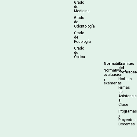
Grado
de
Medicina
Grado
de
Odontología
Grado
de
Podología
Grado
de
Óptica
Normativa
Trámites
del
Normativa
profesora
evaluación
y
Horfeus
exámenes
y
Firmas
de
Asistencia
a
Clase
Programa
y
Proyectos
Docentes