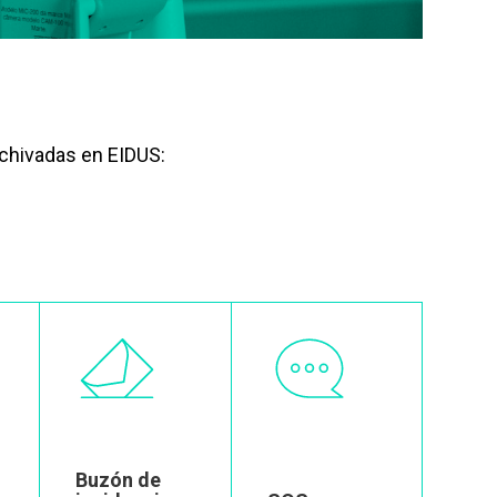
rchivadas en EIDUS:
Image
Image
Buzón de