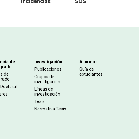
incidencias
SOS
ncia de
Investigación
Alumnos
grado
Publicaciones
Guía de
os de
estudiantes
Grupos de
orado
investigación
 Doctoral
Líneas de
eres
investigación
Tesis
Normativa Tesis