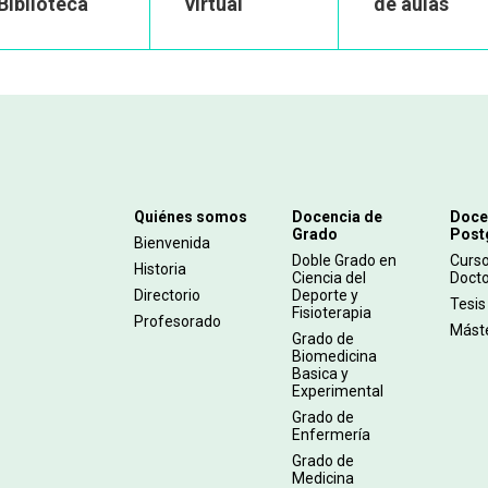
Biblioteca
virtual
de aulas
Navegación
Quiénes somos
Docencia de
Doce
Grado
Post
principal
Bienvenida
Doble Grado en
Curs
Historia
Ciencia del
Doct
Directorio
Deporte y
Tesis
Fisioterapia
Profesorado
Mást
Grado de
Biomedicina
Basica y
Experimental
Grado de
Enfermería
Grado de
Medicina