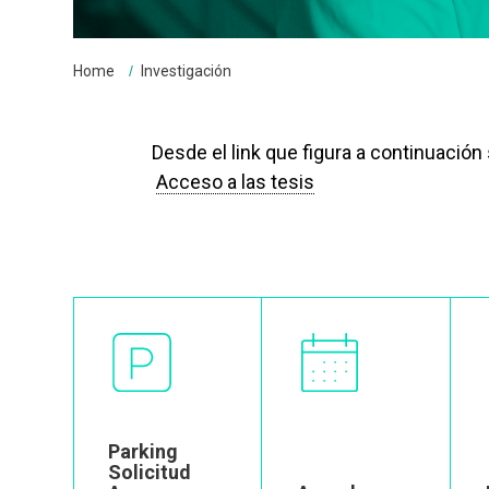
Breadcrumbs
You
Home
Investigación
are
here:
Desde el link que figura a continuació
Acceso a las tesis
Image
Image
Parking
Solicitud