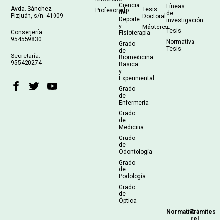
Ciencia
Líneas
Avda. Sánchez-
Tesis
Profesorado
del
de
Pizjuán, s/n. 41009
Doctoral
Deporte
investigación
y
Másteres
Tesis
Conserjería:
Fisioterapia
954559830
Normativa
Grado
Tesis
de
Secretaría:
Biomedicina
955420274
Basica
y
Experimental
Grado
de
Enfermería
Grado
de
Medicina
Grado
de
Odontología
Grado
de
Podología
Grado
de
Óptica
Normativa
Trámites
del