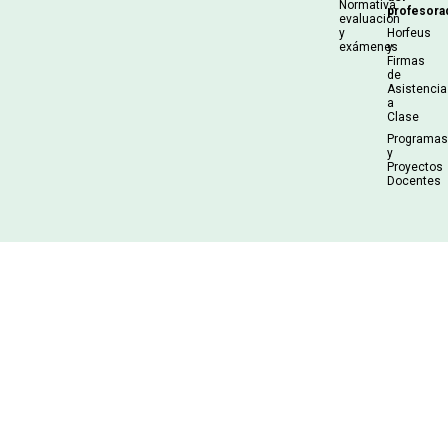
Normativa
profesora
evaluación
y
Horfeus
exámenes
y
Firmas
de
Asistencia
a
Clase
Programa
y
Proyectos
Docentes