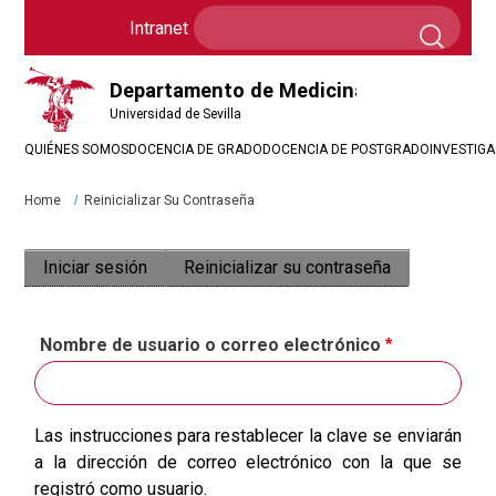
Formulario
Search
Intranet
Intranet
de
búsqueda
QUIÉNES SOMOS
DOCENCIA DE GRADO
DOCENCIA DE POSTGRADO
INVESTIG
Breadcrumbs
You
Home
Reinicializar Su Contraseña
are
here:
Solapas
Iniciar sesión
Reinicializar su contraseña
(solapa activ
principales
Nombre de usuario o correo electrónico
Las instrucciones para restablecer la clave se enviarán
a la dirección de correo electrónico con la que se
registró como usuario.