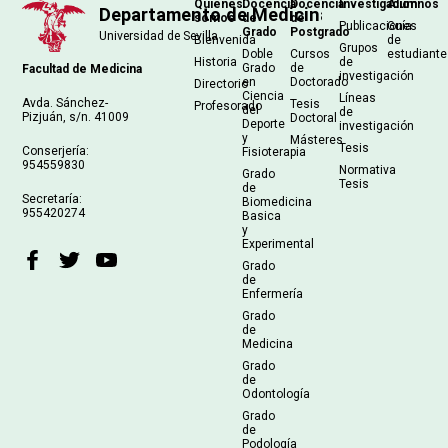
Navegación
Quiénes
Docencia
Docencia
Investigación
Alumnos
somos
de
de
principal
Publicaciones
Guía
Grado
Postgrado
Bienvenida
de
Grupos
Doble
Cursos
estudiant
Historia
de
Grado
de
Facultad de Medicina
investigación
en
Doctorado
Directorio
Ciencia
Líneas
Avda. Sánchez-
Tesis
Profesorado
del
de
Pizjuán, s/n. 41009
Doctoral
Deporte
investigación
y
Másteres
Tesis
Conserjería:
Fisioterapia
954559830
Normativa
Grado
Tesis
de
Secretaría:
Biomedicina
955420274
Basica
y
Experimental
Grado
de
Enfermería
Grado
de
Medicina
Grado
de
Odontología
Grado
de
Podología