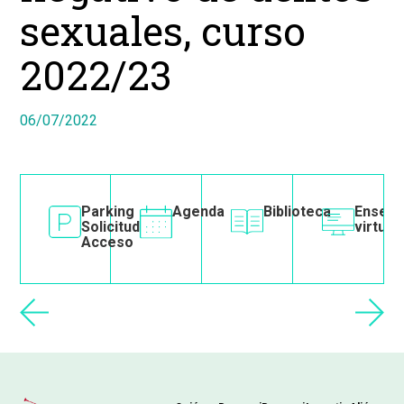
sexuales, curso
2022/23
06/07/2022
e
SOS
Image
Parking
Image
Agenda
Image
Biblioteca
Image
Enseñ
Solicitud
virtual
Acceso