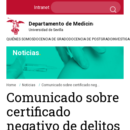
Formulario
Search
Intranet
Intranet
de
búsqueda
QUIÉNES SOMOS
DOCENCIA DE GRADO
DOCENCIA DE POSTGRADO
INVESTIG
Noticias
Breadcrumbs
You
Home
Noticias
Comunicado sobre certificado neg...
are
Comunicado sobre
here:
certificado
negativo de delitos