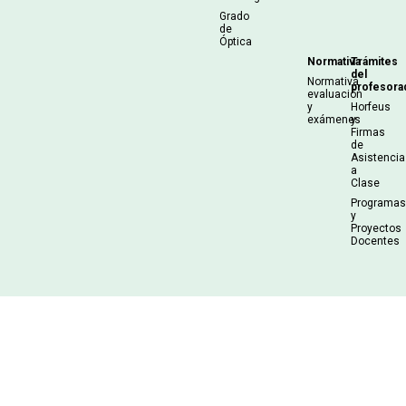
Grado
de
Óptica
Normativa
Trámites
del
Normativa
profesora
evaluación
y
Horfeus
exámenes
y
Firmas
de
Asistencia
a
Clase
Programa
y
Proyectos
Docentes