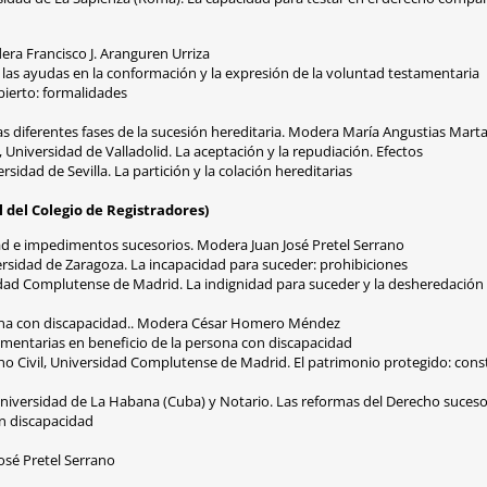
era Francisco J. Aranguren Urriza
 las ayudas en la conformación y la expresión de la voluntad testamentaria
bierto: formalidades
as diferentes fases de la sucesión hereditaria. Modera María Angustias Mart
Universidad de Valladolid. La aceptación y la repudiación. Efectos
sidad de Sevilla. La partición y la colación hereditarias
del Colegio de Registradores)
ad e impedimentos sucesorios. Modera Juan José Pretel Serrano
versidad de Zaragoza. La incapacidad para suceder: prohibiciones
rsidad Complutense de Madrid. La indignidad para suceder y la desheredación
sona con discapacidad.. Modera César Homero Méndez
mentarias en beneficio de la persona con discapacidad
o Civil, Universidad Complutense de Madrid. El patrimonio protegido: const
Universidad de La Habana (Cuba) y Notario. Las reformas del Derecho suceso
n discapacidad
José Pretel Serrano