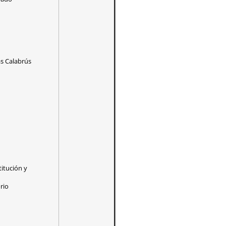
as Calabrús
itución y
rio