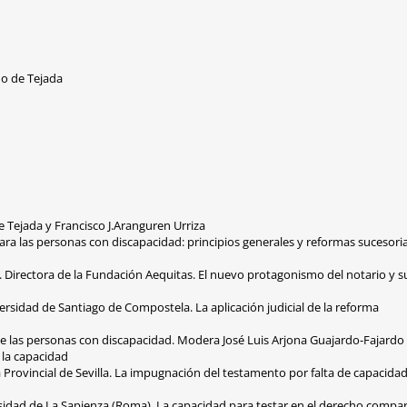
do de Tejada
 Tejada y Francisco J.Aranguren Urriza
ara las personas con discapacidad: principios generales y reformas sucesor
Directora de la Fundación Aequitas. El nuevo protagonismo del notario y su
ersidad de Santiago de Compostela. La aplicación judicial de la reforma
de las personas con discapacidad. Modera José Luis Arjona Guajardo-Fajardo
 la capacidad
a Provincial de Sevilla. La impugnación del testamento por falta de capacidad 
sidad de La Sapienza (Roma). La capacidad para testar en el derecho compa