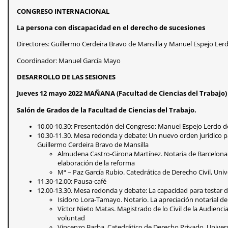
CONGRESO INTERNACIONAL
La persona con discapacidad en el derecho de sucesiones
Directores: Guillermo Cerdeira Bravo de Mansilla y Manuel Espejo Ler
Coordinador: Manuel García Mayo
DESARROLLO DE LAS SESIONES
Jueves 12 mayo 2022 MAÑANA (Facultad de Ciencias del Trabajo)
Salón de Grados de la Facultad de Ciencias del Trabajo.
10.00-10.30: Presentación del Congreso: Manuel Espejo Lerdo de
10.30-11.30. Mesa redonda y debate: Un nuevo orden jurídico p
Guillermo Cerdeira Bravo de Mansilla
Almudena Castro-Girona Martínez. Notaria de Barcelona. 
elaboración de la reforma
Mª – Paz García Rubio. Catedrática de Derecho Civil, Univ
11.30-12.00: Pausa-café
12.00-13.30. Mesa redonda y debate: La capacidad para testar 
Isidoro Lora-Tamayo. Notario. La apreciación notarial de
Víctor Nieto Matas. Magistrado de lo Civil de la Audienci
voluntad
Vincenzo Barba. Catedrático de Derecho Privado, Univer