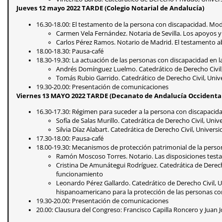
Jueves 12 mayo 2022 TARDE (Colegio Notarial de Andalucía)
16.30-18.00: El testamento de la persona con discapacidad. Mod
Carmen Vela Fernández. Notaria de Sevilla. Los apoyos y
Carlos Pérez Ramos. Notario de Madrid. El testamento a
18.00-18.30: Pausa-café
18.30-19.30: La actuación de las personas con discapacidad en l
Andrés Domínguez Luelmo. Catedrático de Derecho Civil, 
Tomás Rubio Garrido. Catedrático de Derecho Civil, Univer
19.30-20.00: Presentación de comunicaciones
Viernes 13 MAYO 2022 TARDE (Decanato de Andalucía Occidental 
16.30-17.30: Régimen para suceder a la persona con discapacid
Sofía de Salas Murillo. Catedrática de Derecho Civil, Uni
Silvia Díaz Alabart. Catedrática de Derecho Civil, Unive
17.30-18.00: Pausa-café
18.00-19.30: Mecanismos de protección patrimonial de la per
Ramón Moscoso Torres. Notario. Las disposiciones testa
Cristina De Amunátegui Rodríguez. Catedrática de Derech
funcionamiento
Leonardo Pérez Gallardo. Catedrático de Derecho Civil, 
hispanoamericano para la protección de las personas co
19.30-20.00: Presentación de comunicaciones
20.00: Clausura del Congreso: Francisco Capilla Roncero y Juan 