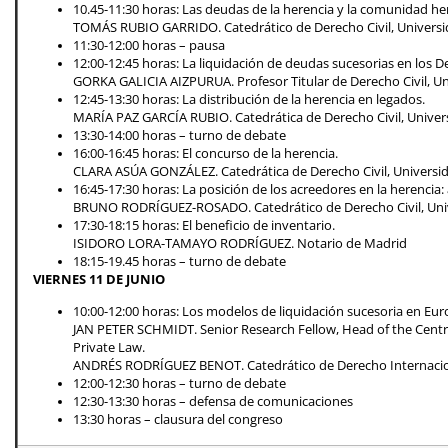
10.45-11:30 horas: Las deudas de la herencia y la comunidad her
TOMÁS RUBIO GARRIDO. Catedrático de Derecho Civil, Universid
11:30-12:00 horas – pausa
12:00-12:45 horas: La liquidación de deudas sucesorias en los D
GORKA GALICIA AIZPURUA. Profesor Titular de Derecho Civil, Un
12:45-13:30 horas: La distribución de la herencia en legados.
MARÍA PAZ GARCÍA RUBIO. Catedrática de Derecho Civil, Unive
13:30-14:00 horas – turno de debate
16:00-16:45 horas: El concurso de la herencia.
CLARA ASÚA GONZÁLEZ. Catedrática de Derecho Civil, Universid
16:45-17:30 horas: La posición de los acreedores en la herencia:
BRUNO RODRÍGUEZ-ROSADO. Catedrático de Derecho Civil, Uni
17:30-18:15 horas: El beneficio de inventario.
ISIDORO LORA-TAMAYO RODRÍGUEZ. Notario de Madrid
18:15-19.45 horas – turno de debate
VIERNES 11 DE JUNIO
10:00-12:00 horas: Los modelos de liquidación sucesoria en Eu
JAN PETER SCHMIDT. Senior Research Fellow, Head of the Centre
Private Law.
ANDRÉS RODRÍGUEZ BENOT. Catedrático de Derecho Internacion
12:00-12:30 horas – turno de debate
12:30-13:30 horas – defensa de comunicaciones
13:30 horas – clausura del congreso