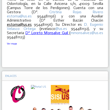
Odontología, en la Calle Avicena s/n, 41009 Sevilla
(Campus Torre de los Perdigones). Cuenta con una
Gestora (Dª.
Cristina Rojas Rivero
estoma@us.es
954481156) y con una Auxiliar
Administrativo (Dª Esther Bazán Chacón
estoma@us.es
954481156). Su Director es
D. Eugenio
Velasco Ortega
(evelasco
@us.es
954481132), y su
Secretaria
Dª Loreto Monsalve Guil
(
mmonsalve2@us.es
954481123)
Ver mapa
ENLACES