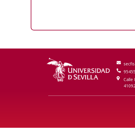
secfis
9545
Calle 
4109