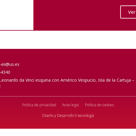
Ver
-eii@us.es
54340
Leonardo da Vinci esquina con Américo Vespucio, Isla de la Cartuja – 
2
Política de privacidad
Aviso legal
Política de cookies
Diseño y Desarrollo
h-tecnología