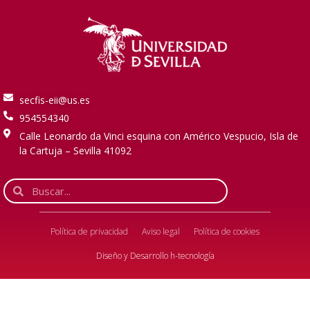
secfis-eii@us.es
954554340
Calle Leonardo da Vinci esquina con Américo Vespucio, Isla de
la Cartuja – Sevilla 41092
Política de privacidad
Aviso legal
Política de cookies
Diseño y Desarrollo
h-tecnología