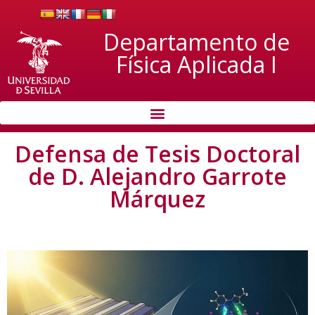
Departamento de
Física Aplicada I
Defensa de Tesis Doctoral
de D. Alejandro Garrote
Márquez