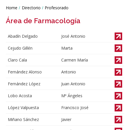
Líneas
Home
Directorio
Profesorado
You
de
are
Investigación
Área de Farmacología
here:
Abadín Delgado
José Antonio
Cejudo Gillén
Marta
Claro Cala
Carmen María
Fernández Alonso
Antonio
Fernández López
Juan Antonio
Lobo Acosta
Mª Ángeles
López Valpuesta
Francisco José
Miñano Sánchez
Javier