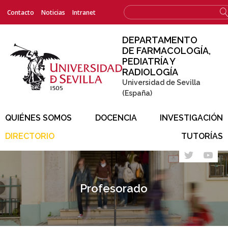
Menú
Formulario
Contacto
Noticias
Intranet
Buscar
superior
de
búsqueda
DEPARTAMENTO
DE FARMACOLOGÍA,
PEDIATRÍA Y
RADIOLOGÍA
Universidad de Sevilla
(España)
QUIÉNES SOMOS
DOCENCIA
INVESTIGACIÓN
DIRECTORIO
TUTORÍAS
Profesorado