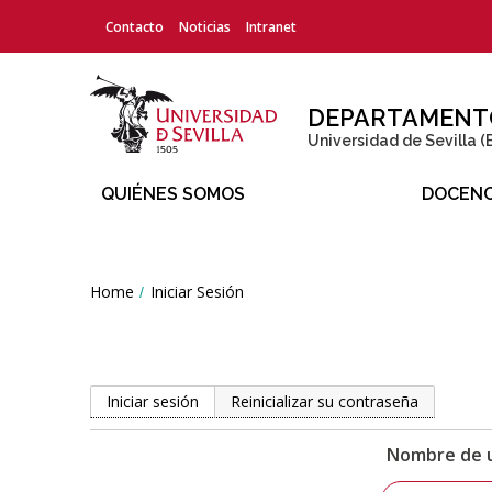
Menú
Contacto
Noticias
Intranet
superior
DEPARTAMENTO 
Universidad de Sevilla (
QUIÉNES SOMOS
DOCENC
Líneas
Home
Iniciar Sesión
You
are
de
here:
Investigación
Solapas
Iniciar sesión
(solapa activa)
Reinicializar su contraseña
principales
Nombre de 