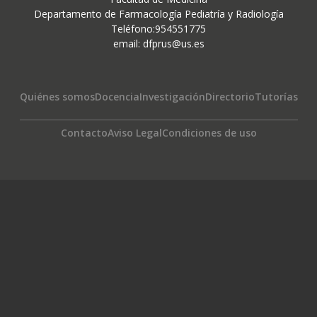
Departamento de Farmacología Pediatría y Radiología
Teléfono:954551775
email:
dfprus@us.es
Navegación
Quiénes somos
Docencia
Investigación
Directorio
Tutorías
principal
Footer
Contacto
Aviso Legal
Condiciones de uso
menu