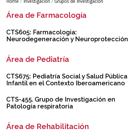
Líneas
Home
Investigación
Grupos de Investigación
You
de
are
Investigación
Área de Farmacología
here:
CTS605: Farmacologia:
Neurodegeneración y Neuroprotección
Área de Pediatría
CTS675: Pediatría Social y Salud Pública
Infantil en el Contexto Iberoamericano
CTS-455. Grupo de Investigación en
Patología respiratoria
Área de Rehabilitación