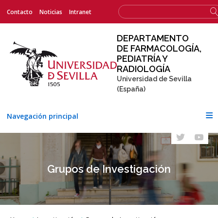
Menú
Formulario
Contacto
Noticias
Intranet
Buscar
superior
de
búsqueda
DEPARTAMENTO
DE FARMACOLOGÍA,
PEDIATRÍA Y
RADIOLOGÍA
Universidad de Sevilla
(España)
Navegación principal
Grupos de Investigación