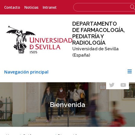
Menú
Formulario
Contacto
Noticias
Intranet
Buscar
superior
de
búsqueda
DEPARTAMENTO
DE FARMACOLOGÍA,
PEDIATRÍA Y
RADIOLOGÍA
Universidad de Sevilla
(España)
Navegación principal
Bienvenida