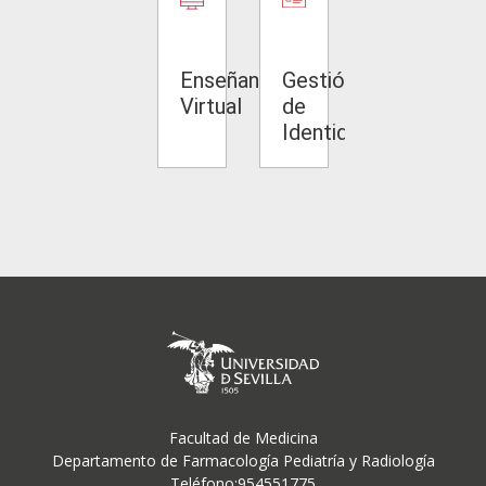
cretaría
Cita
Enseñanza
Gestión
Quejas
Previa
Virtual
de
y
Identidad
Sugerenci
Facultad de Medicina
Departamento de Farmacología Pediatría y Radiología
Teléfono:954551775