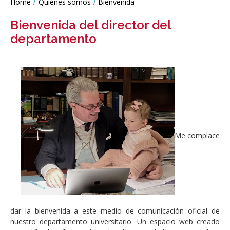
Líneas
Home
Quiénes somos
Bienvenida
You
de
are
Investigación
Bienvenida del director del
here:
departamento
Me complace
dar la bienvenida a este medio de comunicación oficial de
nuestro departamento universitario. Un espacio web creado