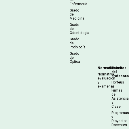
Enfermería
Grado
de
Medicina
Grado
de
Odontología
Grado
de
Podología
Grado
de
Óptica
Normativa
Trámites
del
Normativa
profesora
evaluación
y
Horfeus
exámenes
y
Firmas
de
Asistencia
a
Clase
Programa
y
Proyectos
Docentes