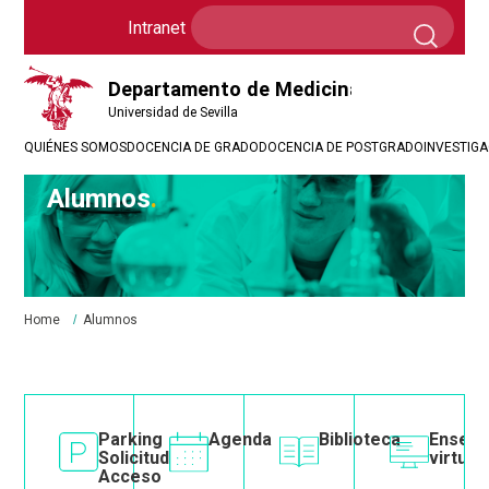
Formulario
Search
Intranet
Intranet
de
búsqueda
QUIÉNES SOMOS
DOCENCIA DE GRADO
DOCENCIA DE POSTGRADO
INVESTIG
Alumnos
Breadcrumbs
You
Home
Alumnos
are
here:
e
SOS
Image
Parking
Image
Agenda
Image
Biblioteca
Image
Enseñ
Solicitud
virtual
Acceso