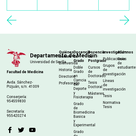
Navegación
Quiénes
Docencia
Docencia
Investigación
Alumnos
somos
de
de
principal
Publicaciones
Guía
Grado
Postgrado
Bienvenida
de
Grupos
Doble
Cursos
estudiant
Historia
de
Grado
de
Facultad de Medicina
investigación
en
Doctorado
Directorio
Ciencia
Líneas
Avda. Sánchez-
Tesis
Profesorado
del
de
Pizjuán, s/n. 41009
Doctoral
Deporte
investigación
y
Másteres
Tesis
Conserjería:
Fisioterapia
954559830
Normativa
Grado
Tesis
de
Secretaría:
Biomedicina
955420274
Basica
y
Experimental
Grado
de