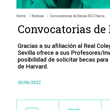
Breadcrumbs
You
Home
Noticias
Convocatorias de Becas RCC Harva...
are
Convocatorias de
here:
Gracias a su afiliación al Real Col
Sevilla ofrece a sus Profesores/In
posibilidad de solicitar becas para
de Harvard.
30/06/2022
Image
Image