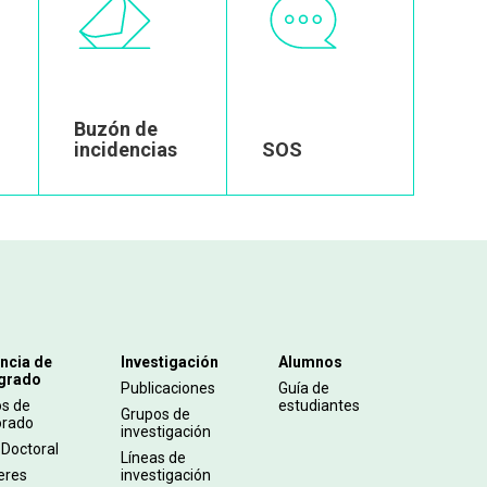
Buzón de
incidencias
SOS
ncia de
Investigación
Alumnos
grado
Publicaciones
Guía de
os de
estudiantes
Grupos de
orado
investigación
 Doctoral
Líneas de
eres
investigación