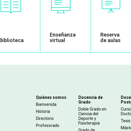
Enseñanza
Reserva
Biblioteca
virtual
de aulas
Navegación
Quiénes somos
Docencia de
Doce
Grado
Post
principal
Bienvenida
Doble Grado en
Curs
Historia
Ciencia del
Doct
Directorio
Deporte y
Tesis
Fisioterapia
Profesorado
Mást
Grado de