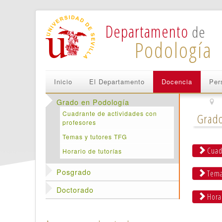
Departamento
de
Podología
Inicio
El Departamento
Docencia
Per
Grado en Podología
Cuadrante de actividades con
Grado
profesores
Temas y tutores TFG
Cuadr
Horario de tutorías
Posgrado
Temas
Doctorado
Horar