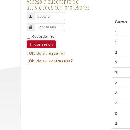
Acceso a cuadrante de
actividades con profesores
Usuario
Curso
Contraseña
1
Recordarme
1
Iniciar sesión
2
¿Olvido su usuario?
¿Olvido su contraseña?
2
2
2
2
2
2
2