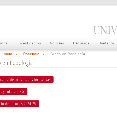
sonal
Investigación
Noticias
Recursos
Contacto
Inicio
Docencia
Grado en Podología
 en Podología
ante de actividades formativas
 y tutores TFG
io de tutorías 2024-25