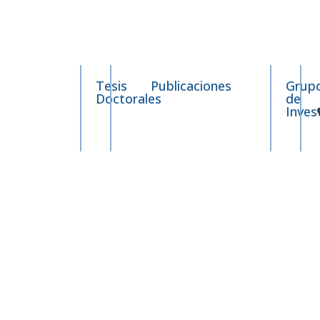
Tesis
Publicaciones
Grup
Doctorales
de
Inves