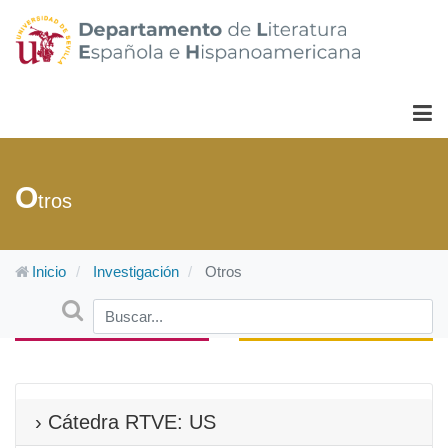
O
tros
Inicio
Investigación
Otros
Buscar
Type 2 or more characters for results.
› Cátedra RTVE: US