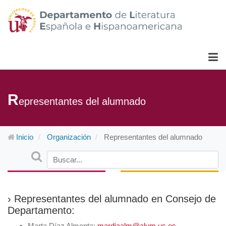
R
epresentantes del alumnado
Inicio
Organización
Representantes del alumnado
Buscar
Type 2 or more characters for results.
› Representantes del alumnado en Consejo de
Departamento:
Marta Díaz Almenta:
mardiaalm@alum.us.es