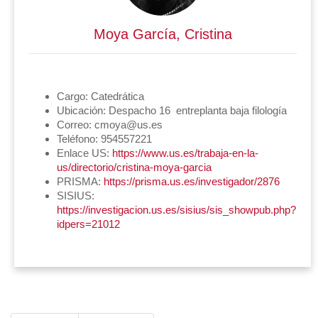
Moya García, Cristina
Cargo:
Catedrática
Ubicación:
Despacho 16 entreplanta baja filología
Correo:
cmoya@us.es
Teléfono:
954557221
Enlace US:
https://www.us.es/trabaja-en-la-
us/directorio/cristina-moya-garcia
PRISMA:
https://prisma.us.es/investigador/2876
SISIUS:
https://investigacion.us.es/sisius/sis_showpub.php?
idpers=21012