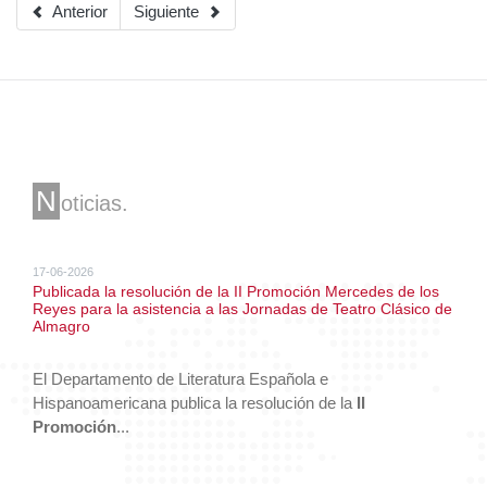
Artículo anterior: Moreno Lago, Eva María
Artículo siguiente: Nieto Nuño, Miguel
Anterior
Siguiente
N
oticias
17-06-2026
Publicada la resolución de la II Promoción Mercedes de los
Reyes para la asistencia a las Jornadas de Teatro Clásico de
Almagro
El Departamento de Literatura Española e
Hispanoamericana publica la resolución de la
II
Promoción
...