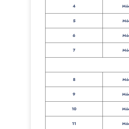
4
Mód
5
Mó
6
Mó
7
Mó
8
Mó
9
Mód
10
Mód
11
Mód