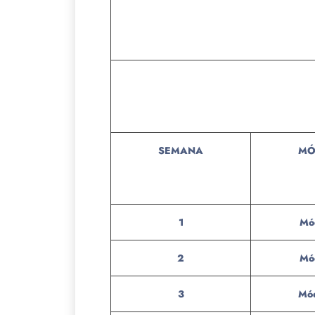
SEMANA
MÓ
1
Mó
2
Mó
3
Mód