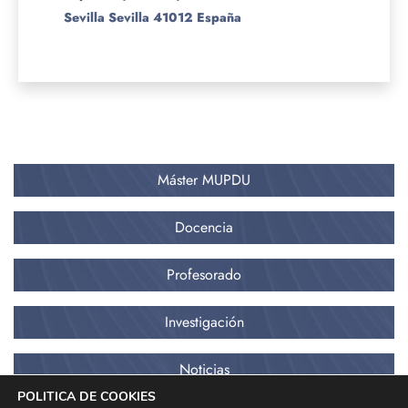
Sevilla
Sevilla
41012
España
Máster MUPDU
Docencia
Profesorado
Investigación
Noticias
POLITICA DE COOKIES