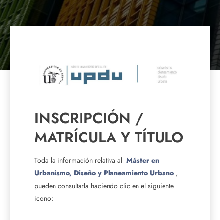
INSCRIPCIÓN /
MATRÍCULA Y TÍTULO
Toda la información relativa al
Máster en
Urbanismo, Diseño y Planeamiento Urbano
,
pueden consultarla haciendo clic en el siguiente
icono: