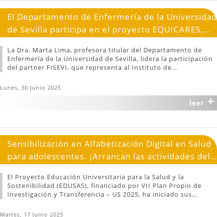
El Departamento de Enfermería de la Universidad
de Sevilla participa en el proyecto EQUICARES,
financiado por la Unión Europea, para mejorar la
La Dra. Marta Lima, profesora titular del Departamento de
equidad en el acceso de la población vulnerable a
Enfermería de la Universidad de Sevilla, lidera la participación
los servicios de salud mental
del partner FISEVI, que representa al Instituto de...
Lunes, 30 Junio 2025
+
leer
Sensibilización en Alfabetización Digital en Salud
para adolescentes. ¡Arrancan las actividades del
nuevo proyecto EDUSAS!
El Proyecto Educación Universitaria para la Salud y la
Sostenibilidad (EDUSAS), financiado por VII Plan Propio de
Investigación y Transferencia – US 2025, ha iniciado sus...
Martes, 17 Junio 2025