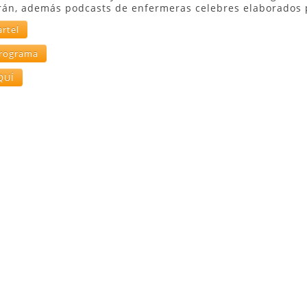
rán, además podcasts de enfermeras celebres elaborados 
artel
programa
AQUÍ