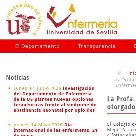
El Departamento
Transparencia
Ini
Noticias
La Profa
Enfermer
Lunes, 01 Junio 2026
Investigación
del Departamento de Enfermería
La Profa.
de la US plantea nuevas opciones
otorgado 
terapéuticas frente al síndrome de
abstinencia neonatal por opioides
El Colegio 
Jueves, 14 Mayo 2026
Día
Mejor Artíc
internacional de las enfermeras. 21
a forjar ali
de mayo