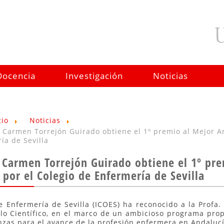
Docencia
Investigación
Noticias
cio
Noticias
. Carmen Torrejón Guirado obtiene el 1º premio al Mejor Ar
ía de Sevilla
 Carmen Torrejón Guirado obtiene el 1º prem
por el Colegio de Enfermería de Sevilla
de Enfermería de Sevilla (ICOES) ha reconocido a la Profa
ulo Científico, en el marco de un ambicioso programa pro
anzas para el avance de la profesión enfermera en Andalucí