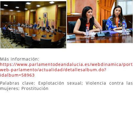
Más información:
https://www.parlamentodeandalucia.es/webdinamica/port
web-parlamento/actualidad/detallesalbum.do?
idalbum=58963
Palabras clave: Explotación sexual; Violencia contra las
mujeres; Prostitución