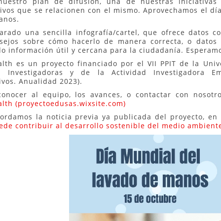
uestro plan de difusión, una de nuestras iniciativas
vos que se relacionen con el mismo. Aprovechamos el día
manos.
rado una sencilla infografía/cartel, que ofrece datos 
nsejos sobre cómo hacerlo de manera correcta, o datos 
 información útil y cercana para la ciudadanía. Esperamo
lth es un proyecto financiado por el VII PPIT de la Univ
s Investigadoras y de la Actividad Investigadora E
ivos. Anualidad 2023).
conocer al equipo, los avances, o contactar con nosot
lth (proyectoedusas.wixsite.com)
ordamos la noticia previa ya publicada del proyecto, en
ede contribuir al desarrollo sostenible del medio ambiente