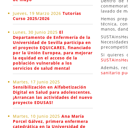
Dentro de n
conmemorati
lavado de 
Jueves, 19 Marzo 2026
Tutorías
Curso 2025/2026
Hemos prepa
técnica, co
manos, dando
Lunes, 30 Junio 2025
El
SUSTAinsHea
Departamento de Enfermería de la
Necesidade
Universidad de Sevilla participa en
precompetit
el proyecto EQUICARES, financiado
por la Unión Europea, para mejorar
Si quieres 
la equidad en el acceso de la
SUSTAinsHea
población vulnerable a los
Además, rec
servicios de salud mental
sanitario pu
Martes, 17 Junio 2025
Sensibilización en Alfabetización
Digital en Salud para adolescentes.
¡Arrancan las actividades del nuevo
proyecto EDUSAS!
Martes, 10 Junio 2025
Ana María
Porcel Gálvez, primera enfermera
catedrática en la Universidad de