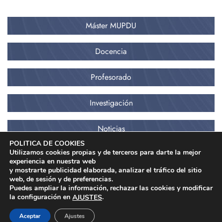
Máster MUPDU
Docencia
Profesorado
Investigación
Noticias
POLITICA DE COOKIES
Utilizamos cookies propias y de terceros para darte la mejor
experiencia en nuestra web
y mostrarte publicidad elaborada, analizar el tráfico del sitio
web, de sesión y de preferencias.
Puedes ampliar la información, rechazar las cookies y modificar
la configuración en
.
AJUSTES
Copyright © 2022 - Todos los derechos reservados -
Diseño y desarrollo
web: BusinessGo!
Aceptar
Ajustes
Aviso Legal
-
Política de Privacidad y Cookies
-
Acceso a Datos