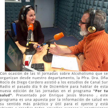
Con ocasión de las VI Jornadas sobre Alcoholismo que se
organizan desde nuestro departamento, la Pfra. Dra. Dña
Rocío de Diego Cordero asistió a los estudios de Canal Sur
Radio el pasado día 9 de Diciembre para hablar de esta
nueva edición de las jornadas en el programa
"Por t
salud"
. Presentado por Enrique Jesús Moreno , este
programa es una apuesta por la información de salud en
su sentido más práctico y útil para el oyente y está