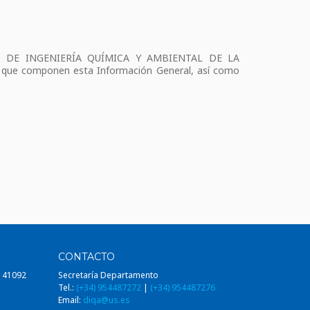
MENTO DE INGENIERÍA QUÍMICA Y AMBIENTAL DE LA
os que componen esta Información General, así como
CONTACTO
, 41092
Secretaría Departamento
Tel.:
(+34) 954487272
|
(+34) 954487276
Email:
diqa@us.es