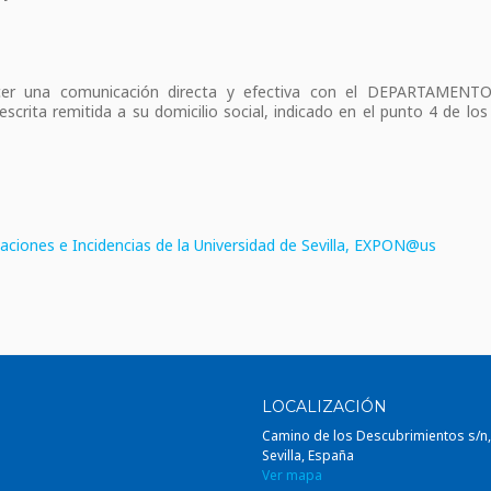
blecer una comunicación directa y efectiva con el DEPARTA
ita remitida a su domicilio social, indicado en el punto 4 de l
taciones e Incidencias de la Universidad de Sevilla, EXPON@us
LOCALIZACIÓN
Camino de los Descubrimientos s/n
Sevilla, España
Ver mapa