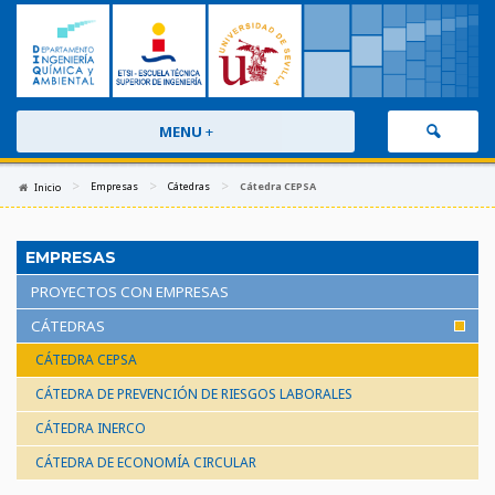
MENU
+
>
>
>
Empresas
Cátedras
Cátedra CEPSA
Inicio
EMPRESAS
PROYECTOS CON EMPRESAS
CÁTEDRAS
CÁTEDRA CEPSA
CÁTEDRA DE PREVENCIÓN DE RIESGOS LABORALES
CÁTEDRA INERCO
CÁTEDRA DE ECONOMÍA CIRCULAR