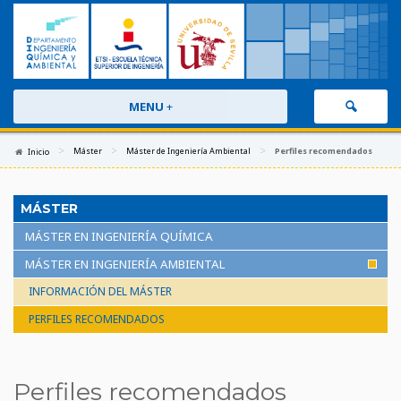
MENU
+
>
>
>
Máster
Máster de Ingeniería Ambiental
Perfiles recomendados
Inicio
MÁSTER
MÁSTER EN INGENIERÍA QUÍMICA
MÁSTER EN INGENIERÍA AMBIENTAL
INFORMACIÓN DEL MÁSTER
PERFILES RECOMENDADOS
Perfiles recomendados