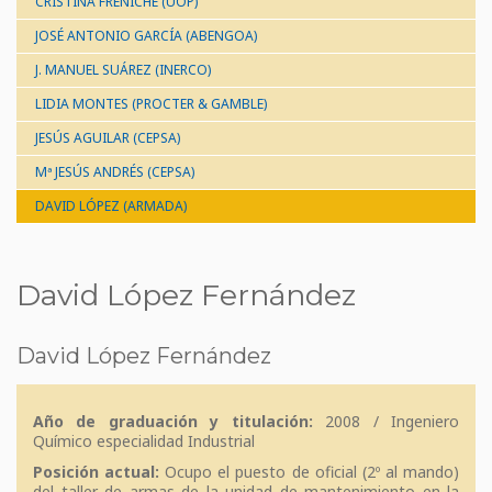
CRISTINA FRENICHE (UOP)
JOSÉ ANTONIO GARCÍA (ABENGOA)
J. MANUEL SUÁREZ (INERCO)
LIDIA MONTES (PROCTER & GAMBLE)
JESÚS AGUILAR (CEPSA)
Mª JESÚS ANDRÉS (CEPSA)
DAVID LÓPEZ (ARMADA)
David López Fernández
David López Fernández
Año de graduación y titulación:
2008 / Ingeniero
Químico especialidad Industrial
Posición actual:
Ocupo el puesto de oficial (2º al mando)
del taller de armas de la unidad de mantenimiento en la