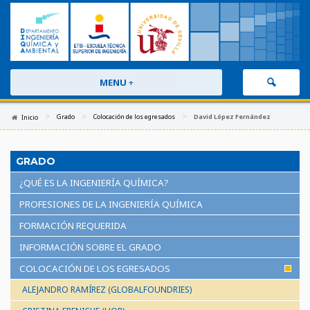
MENU
+
>
>
>
Grado
Colocación de los egresados
David López Fernández
Inicio
GRADO
¿QUÉ ES LA INGENIERÍA QUÍMICA?
PROFESIONES DE LA INGENIERÍA QUÍMICA
FORMACIÓN REQUERIDA
INFORMACIÓN SOBRE EL GRADO
COLOCACIÓN DE LOS EGRESADOS
ALEJANDRO RAMÍREZ (GLOBALFOUNDRIES)