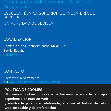
Departamento de Ingeniería Química y
Ambiental
ESCUELA TÉCNICA SUPERIOR DE INGENIERÍA DE
SEVILLA
UNIVERSIDAD DE SEVILLA
LOCALIZACIÓN
Camino de los Descubrimientos s/n, 41092
Sevilla, España
Ver mapa
CONTACTO
Secretaría Departamento
Tel.:
(+34) 954487272
|
(+34) 954487276
Email:
diqa@us.es
POLITICA DE COOKIES
Utilizamos cookies propias y de terceros para darte la mejor
experiencia en nuestra web
y mostrarte publicidad elaborada, analizar el tráfico del sitio
web, de sesión y de preferencias.
© 2014-2026, DIQAUS (Departamento Ingeniería Química y Ambiental,