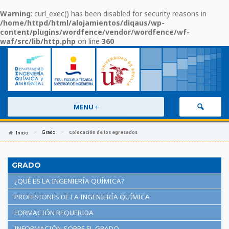
Warning
: curl_exec() has been disabled for security reasons in
/home/httpd/html/alojamientos/diqaus/wp-
content/plugins/wordfence/vendor/wordfence/wf-
waf/src/lib/http.php
on line
360
MENU
+
>
>
Grado
Colocación de los egresados
Inicio
GRADO
¿QUÉ ES LA INGENIERÍA QUÍMICA?
PROFESIONES DE LA INGENIERÍA QUÍMICA
FORMACIÓN REQUERIDA
INFORMACIÓN SOBRE EL GRADO