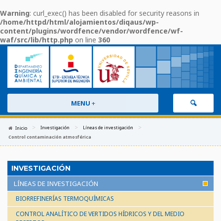
Warning
: curl_exec() has been disabled for security reasons in
/home/httpd/html/alojamientos/diqaus/wp-
content/plugins/wordfence/vendor/wordfence/wf-
waf/src/lib/http.php
on line
360
MENU
+
>
>
>
Investigación
Líneas de investigación
Inicio
Control contaminación atmosférica
INVESTIGACIÓN
LÍNEAS DE INVESTIGACIÓN
BIORREFINERÍAS TERMOQUÍMICAS
CONTROL ANALÍTICO DE VERTIDOS HÍDRICOS Y DEL MEDIO