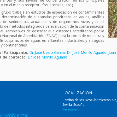
nantes y sus niveles de concentración en los principales
 y en el medio receptor (ríos, litorales, etc.).
 grupo trabaja en estudios de especiación de contaminantes
, determinación de sustancias prioritarias en aguas, análisis
s de sedimentos acuáticos y de organismos vivos y en el
llo de métodos integrados de evaluación de la contaminación
al. También es de destacar que estamos acreditados por la
 Nacional de Acreditación (ENAC) para la toma de muestra y
 fisicoquímicos de aguas en efluentes industriales y en aguas
y continentales.
l Participante:
Dr. José Usero García
,
Dr. José Morillo Aguado
,
Juan
a de contacto:
Dr. José Morillo Aguado
LOCALIZACIÓN
Camino de los Descubrimientos s/n
Sevilla, España
Ver mapa
 y Ambiental