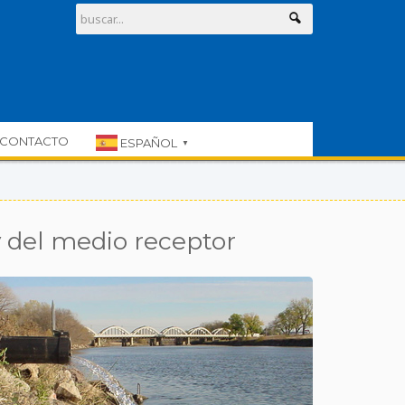
CONTACTO
ESPAÑOL
▼
 y del medio receptor