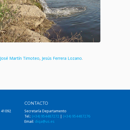
 José Martín Timoteo
,
Jesús Ferrera Lozano
.
CONTACTO
, 41092
Secretaría Departamento
Tel.:
(+34) 954487272
|
(+34) 954487276
Email:
diqa@us.es