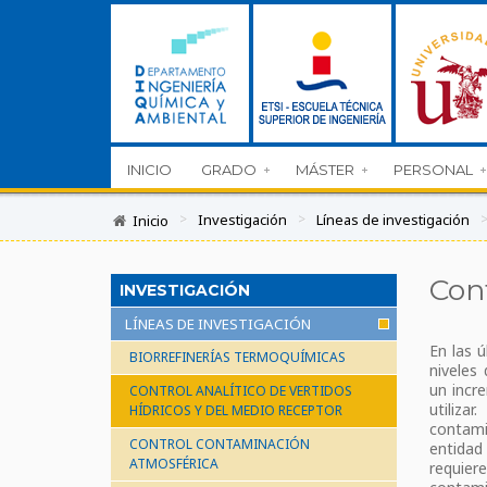
INICIO
GRADO
MÁSTER
PERSONAL
>
Investigación
>
Líneas de investigación
Inicio
Cont
INVESTIGACIÓN
LÍNEAS DE INVESTIGACIÓN
En las 
BIORREFINERÍAS TERMOQUÍMICAS
niveles
un incr
CONTROL ANALÍTICO DE VERTIDOS
utiliza
HÍDRICOS Y DEL MEDIO RECEPTOR
contam
CONTROL CONTAMINACIÓN
entidad 
ATMOSFÉRICA
requie