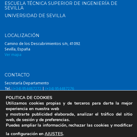
ESCUELA TÉCNICA SUPERIOR DE INGENIERÍA DE
SEVILLA
UNIVERSIDAD DE SEVILLA
LOCALIZACIÓN
Camino de los Descubrimientos s/n, 41092
Sevilla, España
Ver mapa
CONTACTO
Secretaría Departamento
Tel.:
(+34) 954487272
|
(+34) 954487276
Email:
diqa@us.es
POLITICA DE COOKIES
Utilizamos cookies propias y de terceros para darte la mejor
experiencia en nuestra web
y mostrarte publicidad elaborada, analizar el tráfico del sitio
web, de sesión y de preferencias.
© 2014-2026, DIQAUS (Departamento Ingeniería Química y Ambiental,
Puedes ampliar la información, rechazar las cookies y modificar
Universidad de Sevilla)
la configuración en
AJUSTES
.
Aviso Legal