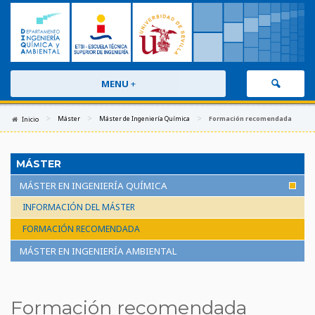
MENU
+
>
>
>
Máster
Máster de Ingeniería Química
Formación recomendada
Inicio
MÁSTER
MÁSTER EN INGENIERÍA QUÍMICA
INFORMACIÓN DEL MÁSTER
FORMACIÓN RECOMENDADA
MÁSTER EN INGENIERÍA AMBIENTAL
Formación recomendada