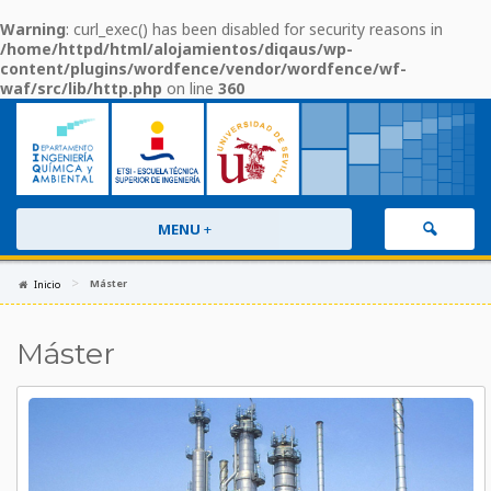
Warning
: curl_exec() has been disabled for security reasons in
/home/httpd/html/alojamientos/diqaus/wp-
content/plugins/wordfence/vendor/wordfence/wf-
waf/src/lib/http.php
on line
360
MENU
+
>
Máster
Inicio
Máster