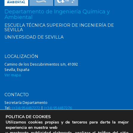
Departamento de Ingeniería Química y
Ambiental
ESCUELA TÉCNICA SUPERIOR DE INGENIERÍA DE
SEVILLA
UNIVERSIDAD DE SEVILLA
LOCALIZACIÓN
Camino de los Descubrimientos s/n, 41092
Sevilla, España
Ver mapa
CONTACTO
Secretaría Departamento
Tel.:
(+34) 954487272
|
(+34) 954487276
Email:
diqa@us.es
POLITICA DE COOKIES
Utilizamos cookies propias y de terceros para darte la mejor
experiencia en nuestra web
y mostrarte publicidad elaborada, analizar el tráfico del sitio