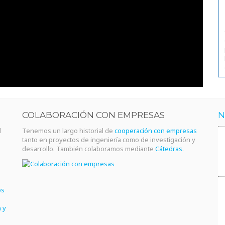
COLABORACIÓN CON EMPRESAS
N
l
Tenemos un largo historial de
cooperación con empresas
tanto en proyectos de ingeniería como de investigación y
desarrollo. También colaboramos mediante
Cátedras
.