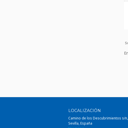
S
Em
LOCALIZACIÓN
Camino de los Descubrimientos s/n
Sevilla, España