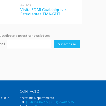
04/12/23
Visita EDAR Gualdalquivir-
Estudiantes TMA-GITI
uscríbete a nuestra newsletter:
ail
CONTACTO
, 41092
Secretaría Departamento
Tel.:
(+34) 954487272
|
(+34) 954487276