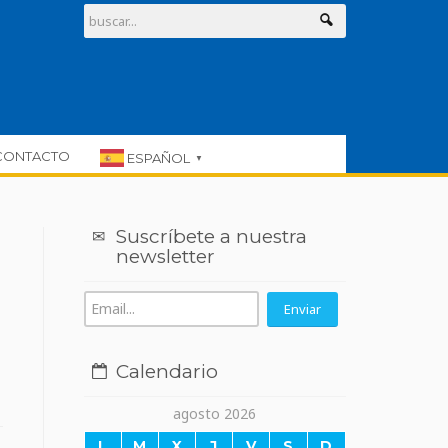
CONTACTO
ESPAÑOL
▼
Suscríbete a nuestra
newsletter
Calendario
agosto 2026
L
M
X
J
V
S
D