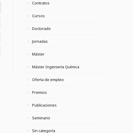
Contratos
el datetime=""> <em> <i> <q cite=""> <strike> <strong>
Cursos
Doctorado
Jornadas
Máster
Máster Ingeniería Química
Oferta de empleo
Premios
Publicaciones
Seminario
Sin categoría