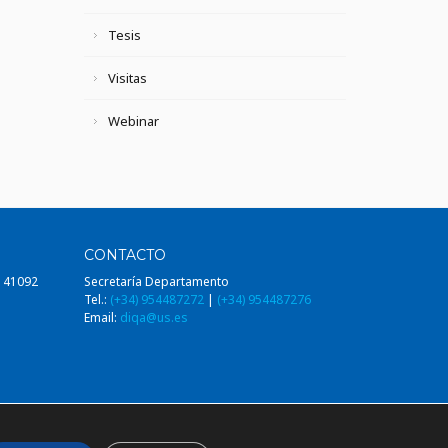
Tesis
Visitas
Webinar
CONTACTO
, 41092
Secretaría Departamento
Tel.:
(+34) 954487272
|
(+34) 954487276
Email:
diqa@us.es