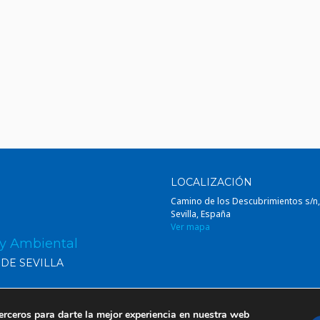
LOCALIZACIÓN
Camino de los Descubrimientos s/n
Sevilla, España
Ver mapa
 y Ambiental
 DE SEVILLA
erceros para darte la mejor experiencia en nuestra web