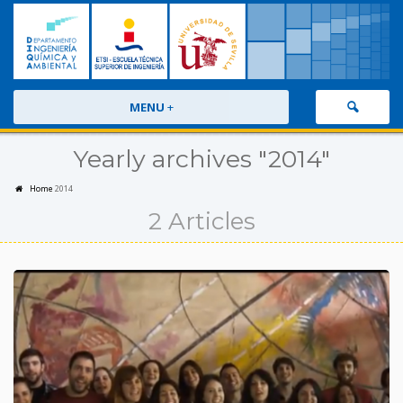
MENU
+
Yearly archives "2014"
Home
2014
2 Articles