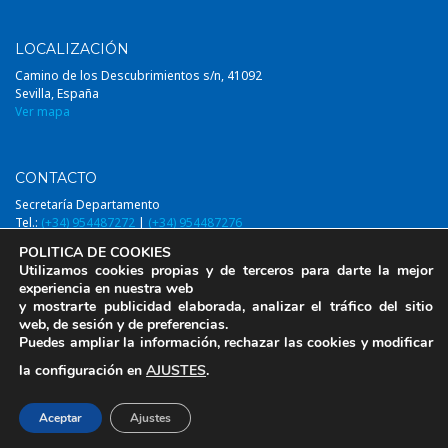
LOCALIZACIÓN
Camino de los Descubrimientos s/n, 41092
Sevilla, España
Ver mapa
CONTACTO
Secretaría Departamento
Tel.:
(+34) 954487272
|
(+34) 954487276
Email:
diqa@us.es
POLITICA DE COOKIES
Utilizamos cookies propias y de terceros para darte la mejor
experiencia en nuestra web
y mostrarte publicidad elaborada, analizar el tráfico del sitio
web, de sesión y de preferencias.
© 2014-2026, DIQAUS (Departamento Ingeniería Química y Ambiental,
Puedes ampliar la información, rechazar las cookies y modificar
Universidad de Sevilla)
la configuración en
AJUSTES
.
Aviso Legal
Aceptar
Ajustes